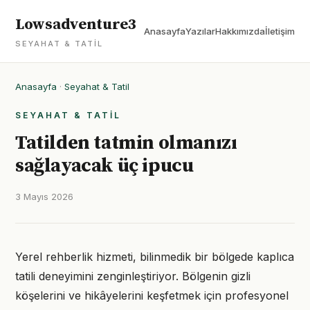
Lowsadventure3
Anasayfa
Yazılar
Hakkımızda
İletişim
SEYAHAT & TATIL
Anasayfa
·
Seyahat & Tatil
SEYAHAT & TATIL
Tatilden tatmin olmanızı
sağlayacak üç ipucu
3 Mayıs 2026
Yerel rehberlik hizmeti, bilinmedik bir bölgede kaplıca
tatili deneyimini zenginleştiriyor. Bölgenin gizli
köşelerini ve hikâyelerini keşfetmek için profesyonel