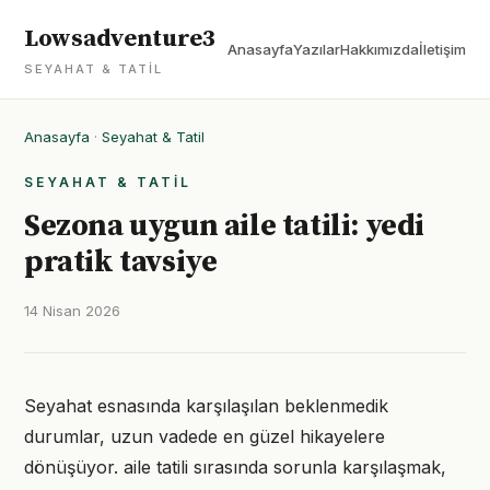
Lowsadventure3
Anasayfa
Yazılar
Hakkımızda
İletişim
SEYAHAT & TATIL
Anasayfa
·
Seyahat & Tatil
SEYAHAT & TATIL
Sezona uygun aile tatili: yedi
pratik tavsiye
14 Nisan 2026
Seyahat esnasında karşılaşılan beklenmedik
durumlar, uzun vadede en güzel hikayelere
dönüşüyor. aile tatili sırasında sorunla karşılaşmak,