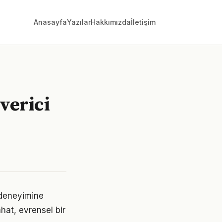
Anasayfa
Yazılar
Hakkımızda
İletişim
 verici
 deneyimine
hat, evrensel bir