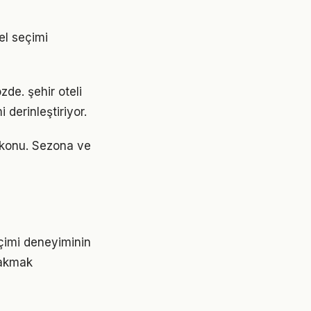
el seçimi
zde. şehir oteli
derinleştiriyor.
r konu. Sezona ve
çimi deneyiminin
rakmak