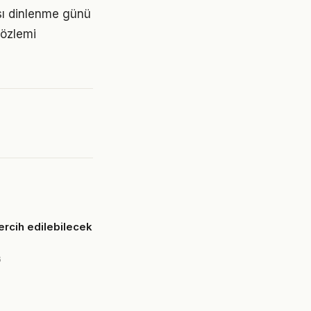
ası dinlenme günü
özlemi
ercih edilebilecek
6