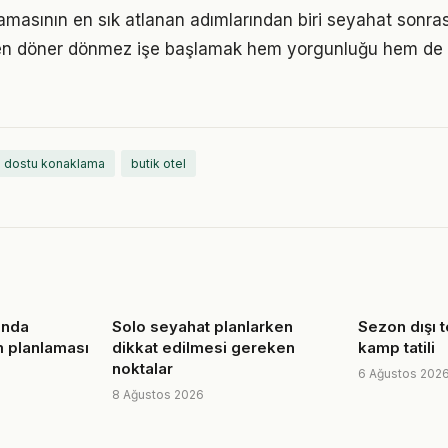
lamasının en sık atlanan adımlarından biri seyahat sonr
den döner dönmez işe başlamak hem yorgunluğu hem de 
 dostu konaklama
butik otel
sında
Solo seyahat planlarken
Sezon dışı t
im planlaması
dikkat edilmesi gereken
kamp tatili
noktalar
6 Ağustos 202
8 Ağustos 2026