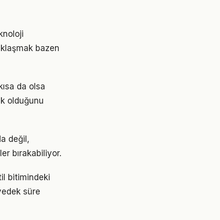
knoloji
uzaklaşmak bazen
 kısa da olsa
ak olduğunu
a değil,
r bırakabiliyor.
l bitimindeki
 yedek süre