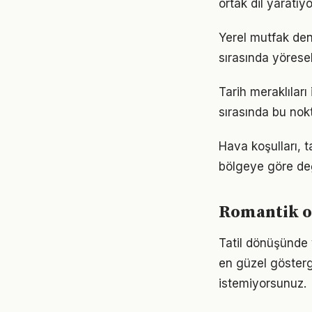
ortak dil yaratıyo
Yerel mutfak dene
sırasında yöresel
Tarih meraklıları
sırasında bu nok
Hava koşulları, 
bölgeye göre deği
Romantik ot
Tatil dönüşünde 
en güzel gösterg
istemiyorsunuz.