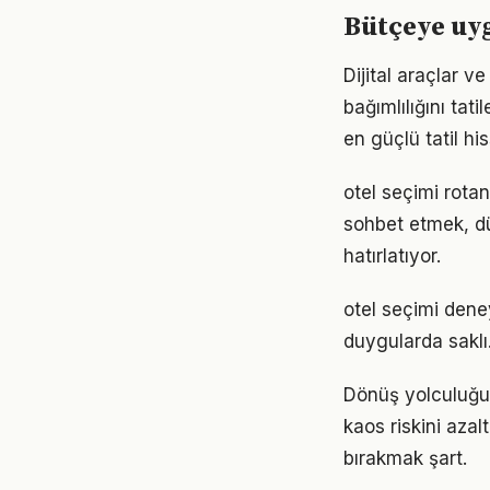
Bütçeye uyg
Dijital araçlar v
bağımlılığını ta
en güçlü tatil his
otel seçimi rotan
sohbet etmek, d
hatırlatıyor.
otel seçimi deney
duygularda saklı
Dönüş yolculuğun
kaos riskini aza
bırakmak şart.