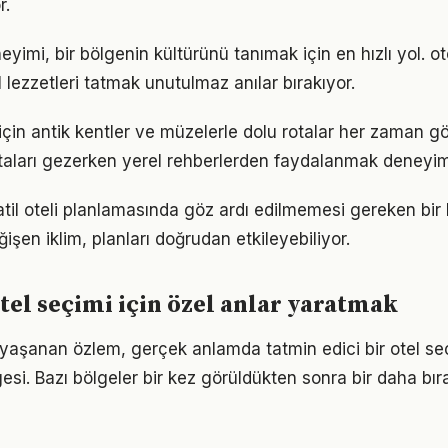
r.
yimi, bir bölgenin kültürünü tanımak için en hızlı yol. ot
 lezzetleri tatmak unutulmaz anılar bırakıyor.
 için antik kentler ve müzelerle dolu rotalar her zaman gö
taları gezerken yerel rehberlerden faydalanmak deneyimi 
tatil oteli planlamasında göz ardı edilmemesi gereken bi
şen iklim, planları doğrudan etkileyebiliyor.
el seçimi için özel anlar yaratmak
yaşanan özlem, gerçek anlamda tatmin edici bir otel se
esi. Bazı bölgeler bir kez görüldükten sonra bir daha bı