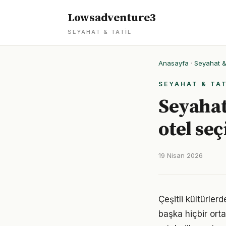
Lowsadventure3
SEYAHAT & TATIL
Anasayfa
·
Seyahat & 
SEYAHAT & TAT
Seyahat 
otel se
19 Nisan 2026
Çeşitli kültürle
başka hiçbir ort