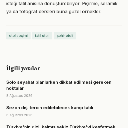
isteği tatil anısına dönüştürebiliyor. Pişirme, seramik
ya da fotoğraf dersleri buna güzel örnekler.
otel seçimi
tatil oteli
şehir oteli
İlgili yazılar
Solo seyahat planlarken dikkat edilmesi gereken
noktalar
8 Ağustos 2026
Sezon dışı tercih edilebilecek kamp tatili
6 Ağustos 2026
Türkiye'nin gizli kalmış sekiz Türkiye'yi keşfetmek