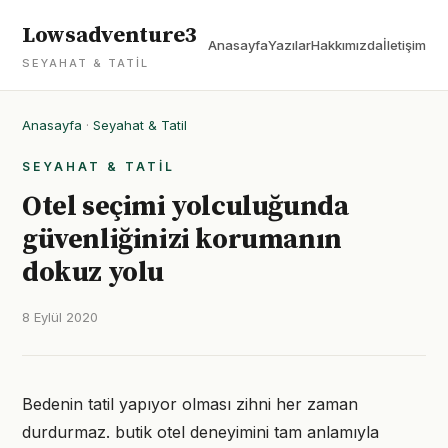
Lowsadventure3
Anasayfa
Yazılar
Hakkımızda
İletişim
SEYAHAT & TATIL
Anasayfa
·
Seyahat & Tatil
SEYAHAT & TATIL
Otel seçimi yolculuğunda
güvenliğinizi korumanın
dokuz yolu
8 Eylül 2020
Bedenin tatil yapıyor olması zihni her zaman
durdurmaz. butik otel deneyimini tam anlamıyla