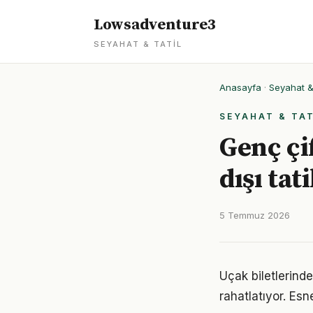
Lowsadventure3
SEYAHAT & TATIL
Anasayfa
·
Seyahat & 
SEYAHAT & TAT
Genç çi
dışı tat
5 Temmuz 2026
Uçak biletlerind
rahatlatıyor. Esn