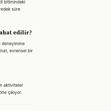
l bitimindeki
 yedek süre
ahat edilir?
il deneyimine
hat, evrensel bir
 aktiviteler
ne çıkıyor.