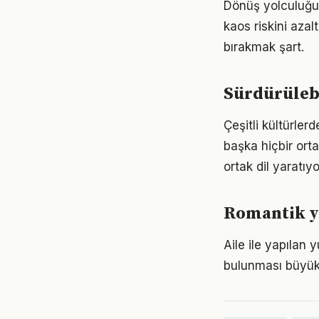
Dönüş yolculuğun
kaos riskini aza
bırakmak şart.
Sürdürülebil
Çeşitli kültürler
başka hiçbir ort
ortak dil yaratıyo
Romantik yu
Aile ile yapılan 
bulunması büyük 