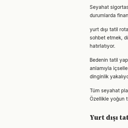
Seyahat sigortası
durumlarda finan
yurt dışı tatil r
sohbet etmek, d
hatırlatıyor.
Bedenin tatil ya
anlamıyla içselle
dinginlik yakalıyo
Tüm seyahat planl
Özellikle yoğun t
Yurt dışı ta