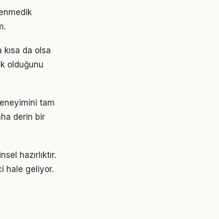
klenmedik
m.
a kısa da olsa
ak olduğunu
deneyimini tam
ha derin bir
sel hazırlıktır.
i hale geliyor.