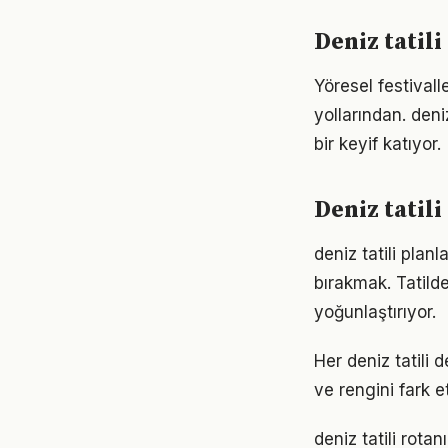
Deniz tatil
Yöresel festivall
yollarından. deni
bir keyif katıyor.
Deniz tatil
deniz tatili pla
bırakmak. Tatil
yoğunlaştırıyor.
Her deniz tatili 
ve rengini fark 
deniz tatili rota