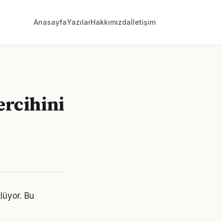
Anasayfa
Yazılar
Hakkımızda
İletişim
ercihini
lüyor. Bu