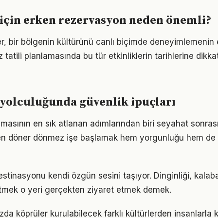
i için erken rezervasyon neden önemli?
er, bir bölgenin kültürünü canlı biçimde deneyimlemenin 
z tatili planlamasında bu tür etkinliklerin tarihlerine dikk
i yolculuğunda güvenlik ipuçları
nlamasının en sık atlanan adımlarından biri seyahat sonra
den döner dönmez işe başlamak hem yorgunluğu hem de 
destinasyonu kendi özgün sesini taşıyor. Dinginliği, kalab
etmek o yeri gerçekten ziyaret etmek demek.
nızda köprüler kurulabilecek farklı kültürlerden insanlarla 