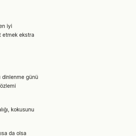
en iyi
at etmek ekstra
sı dinlenme günü
özlemi
alığı, kokusunu
kısa da olsa