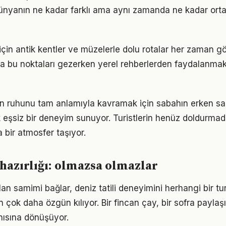
ünyanın ne kadar farklı ama aynı zamanda ne kadar ort
 için antik kentler ve müzelerle dolu rotalar her zaman 
da bu noktaları gezerken yerel rehberlerden faydalanma
n ruhunu tam anlamıyla kavramak için sabahın erken saa
eşsiz bir deneyim sunuyor. Turistlerin henüz doldurmad
bir atmosfer taşıyor.
i hazırlığı: olmazsa olmazlar
lan samimi bağlar, deniz tatili deneyimini herhangi bir tu
 çok daha özgün kılıyor. Bir fincan çay, bir sofra payla
nısına dönüşüyor.