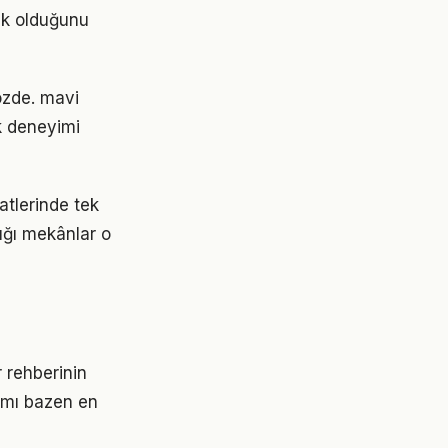
ak olduğunu
gözde. mavi
k deneyimi
tlerinde tek
ığı mekânlar o
r rehberinin
şımı bazen en