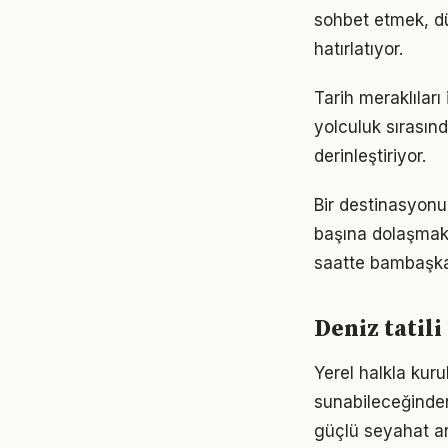
sohbet etmek, d
hatırlatıyor.
Tarih meraklıları
yolculuk sırasın
derinleştiriyor.
Bir destinasyonu
başına dolaşmak 
saatte bambaşka 
Deniz tatil
Yerel halkla kuru
sunabileceğinden
güçlü seyahat a